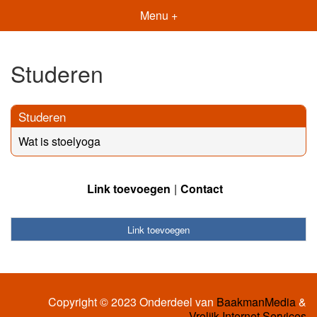
Menu +
Studeren
Studeren
Wat is stoelyoga
Link toevoegen
Contact
Link toevoegen
Copyright © 2023 Onderdeel van
BaakmanMedia
&
Vrolijk Internet Services