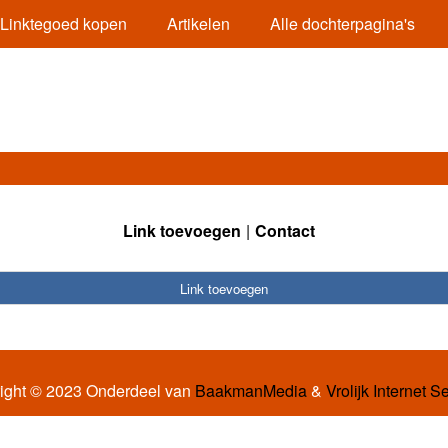
Linktegoed kopen
Artikelen
Alle dochterpagina's
Link toevoegen
Contact
Link toevoegen
ight © 2023 Onderdeel van
BaakmanMedia
&
Vrolijk Internet S